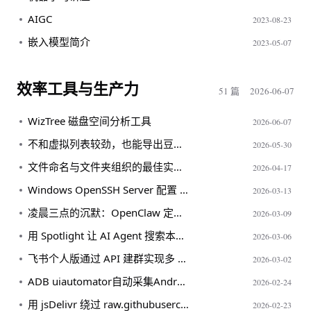
AIGC
2023-08-23
嵌入模型简介
2023-05-07
效率工具与生产力
51 篇
2026-06-07
WizTree 磁盘空间分析工具
2026-06-07
不和虚拟列表较劲，也能导出豆包长对话
2026-05-30
文件命名与文件夹组织的最佳实践与理论依据
2026-04-17
Windows OpenSSH Server 配置 Git Bash 为默认 Shell
2026-03-13
凌晨三点的沉默：OpenClaw 定时重启踩坑记
2026-03-09
用 Spotlight 让 AI Agent 搜索本地文档
2026-03-06
飞书个人版通过 API 建群实现多 Agent 消息分流
2026-03-02
ADB uiautomator自动采集Android App数据实战
2026-02-24
用 jsDelivr 绕过 raw.githubusercontent.com 访问限制
2026-02-23