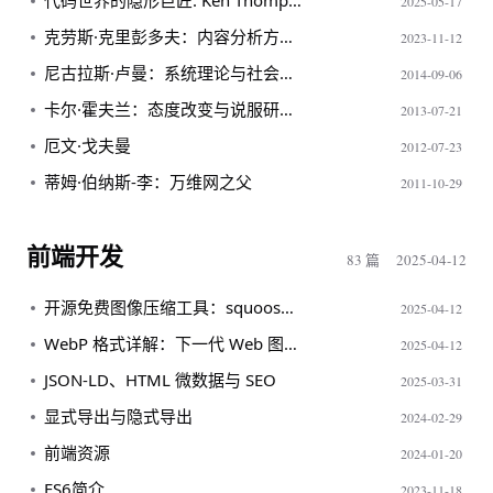
代码世界的隐形巨匠: Ken Thompson
2025-05-17
克劳斯·克里彭多夫：内容分析方法论的奠基者
2023-11-12
尼古拉斯·卢曼：系统理论与社会学的革新者
2014-09-06
卡尔·霍夫兰：态度改变与说服研究的先驱
2013-07-21
厄文·戈夫曼
2012-07-23
蒂姆·伯纳斯-李：万维网之父
2011-10-29
前端开发
83 篇
2025-04-12
开源免费图像压缩工具：squoosh-cli 详解
2025-04-12
WebP 格式详解：下一代 Web 图像标准
2025-04-12
JSON-LD、HTML 微数据与 SEO
2025-03-31
显式导出与隐式导出
2024-02-29
前端资源
2024-01-20
ES6简介
2023-11-18