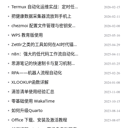
Termux 自动化运维实战：定时任务防杀与 Tailscale 跨网络访问
2026-02-15
把健康数据采集器流放到手机上
2026-02-11
chezmoi 配置文件管理与密钥安全实践
2026-02-08
WPS 教育版使用
2025-05-16
Zettlr之类的工具如何在AI时代锚定深度思考的价值
2025-04-29
n8n：强大的低代码工作流自动化平台
2025-04-11
思源笔记的快速制卡与复习机制解析
2025-03-25
RPA——机器人流程自动化
2025-02-26
XLOOKUP函数详解
2024-01-08
滴答清单使用经验汇总
2023-11-08
零基础使用 WakaTime
2023-10-15
如何升级Quarto
2023-08-14
Office 下载、安装及激活教程
2023-08-07