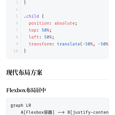
}
.
child
{
position
:
absolute
;
top
:
50
%
;
left
:
50
%
;
transform
:
translate
(
-50
%
,
-50
%
);
}
现代布局方案
Flexbox布局居中
graph LR

    A[Flexbox容器] --> B[justify-content: 