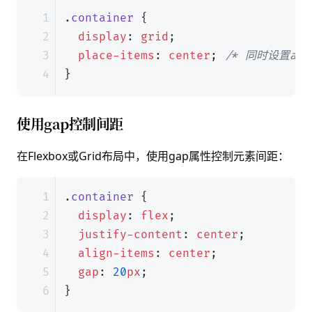
.
container
{
display
:
grid
;
place-items
:
center
;
/* 同时设置alig
}
使用gap控制间距
在Flexbox或Grid布局中，使用gap属性控制元素间距：
.
container
{
display
:
flex
;
justify-content
:
center
;
align-items
:
center
;
gap
:
20
px
;
}