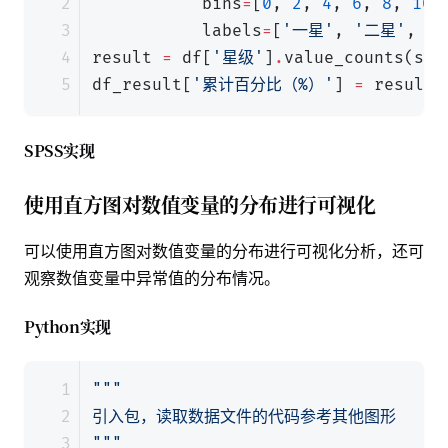
bins
=
[
0
,
2
,
4
,
6
,
8
,
10
]
labels
=
[
'一星'
,
'二星'
,
'
result
=
df
[
'星级'
]
.
value_counts
(
sor
df_result
[
'累计百分比（%）'
]
=
result
.
SPSS实现
使用直方图对数值变量的分布进行可视化
可以使用
直方图
对
数值变量
的分布进行可视化分析，还可
观察数值变量中异常值的分布情况。
Python实现
"""