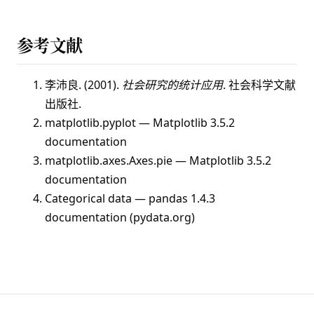
参考文献
李沛良. (2001).
社会研究的统计应用
. 社会科学文献
出版社.
matplotlib.pyplot — Matplotlib 3.5.2
documentation
matplotlib.axes.Axes.pie — Matplotlib 3.5.2
documentation
Categorical data — pandas 1.4.3
documentation (pydata.org)
星火