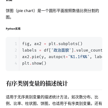
饼图（pie chart）是一个圆形平面按照数值比例分割的
图。
Python实现
fig
,
ax2
=
plt
.
subplots
()
labels
=
df
[
'政治面貌'
]
.
value_counts
(
ax2
.
pie
(
y
,
autopct
=
'
%1.1f%%
'
,
label
plt
.
show
()
有序类别变量的描述统计
适用于无序类别变量的描述统计方法，如次数分布、比
例、比率、柱状图、饼图，也适用于有序类别变量。还有