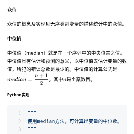
众值
众值的概念及实现见
无序类别变量的描述统计中的众值
。
中位值
中位值（median）就是在一个序列中的中央位置之值。
中位值具有估计和预测的意义，以中位值去估计变量的数
media
值，所犯的错误总数是最少的。中位值的计算公式是
+
1
{2}
n
n
=
。其中
是个案数目。
m
e
d
ian
n
2
Python实现
"""