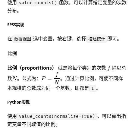
使用
函数，可以计算指定变量的次数
value_counts()
分布。
SPSS实现
在
选中变量，按右键，选择
即可。
数据视图
描述统计
比例
f
比例（proporitions）
就是将每个类别的次数
除以总
f
f
N
P =
数
。公式为：
=
。通过计算比例，可使不同样
N
P
\dfrac{f}
N
本规模的总数成为同一个基数，即都是
。
{N}
1
Python实现
使用
，可以算出指
value_counts(normalize=True)
定变量不同取值的比例。