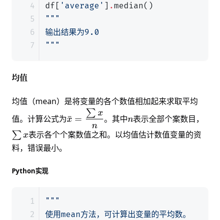
df
[
'average'
]
.
median
()
"""
均值
均值（mean）是将变量的各个数值相加起来求取平均
∑
\bar{x}=\dfrac{\sum{x}}
n
\su
x
值。计算公式为
ˉ
=
。其中
表示全部个案数目，
x
n
{n}
n
表示各个个案数值之和。以均值估计数值变量的资
∑
x
料，错误最小。
Python实现