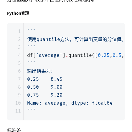
Python实现
"""
df
[
'average'
]
.
quantile
([
0.25
,
0.5
,
0.
"""
标准差