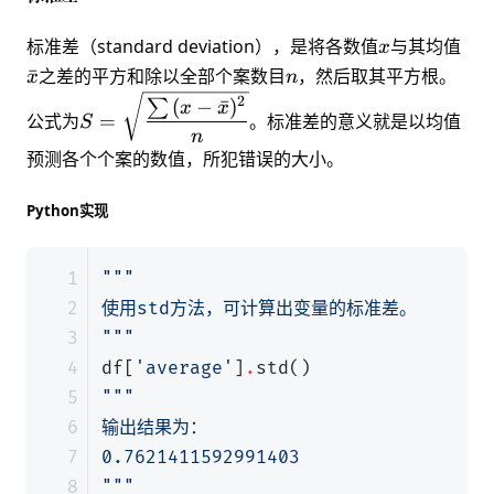
x
\ba
标准差（standard deviation），是将各数值
与其均值
x
n
ˉ
之差的平方和除以全部个案数目
，然后取其平方根。
x
n
S=\sqrt{\dfrac{\sum{(x-
2
(
−
ˉ
)
∑
x
x
公式为
=
。标准差的意义就是以均值
S
\bar{x})^2}}{n}}
n
预测各个个案的数值，所犯错误的大小。
Python实现
"""
df
[
'average'
]
.
std
()
"""