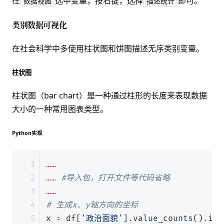
在
选中变量，按右键，选择
即可。
数据视图
描述统计
类别数据可视化
在社会科学中多使用柱状图和饼图描述无序类别变量。
柱状图
柱状图（bar chart）是一种通过柱形的长度来表现数据
大小的一种常用图表类型。
Python实现
……
……
#导入包，打开文件等代码省略
……
# 生成x、y轴方向的坐标
x
=
df
[
'政治面貌'
]
.
value_counts
()
.
ind