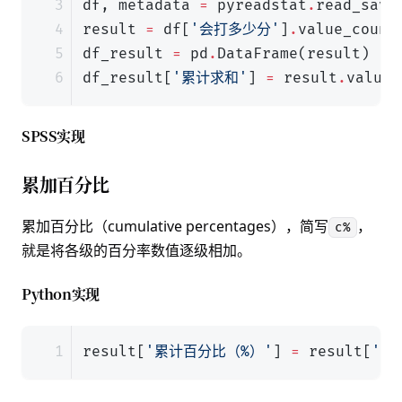
df
,
metadata
=
pyreadstat
.
read_sav
(
result
=
df
[
'会打多少分'
]
.
value_count
df_result
=
pd
.
DataFrame
(
result
)
df_result
[
'累计求和'
]
=
result
.
values
SPSS实现
累加百分比
累加百分比（cumulative percentages），简写
，
c%
就是将各级的百分率数值逐级相加。
Python实现
result
[
'累计百分比（%）'
]
=
result
[
'百