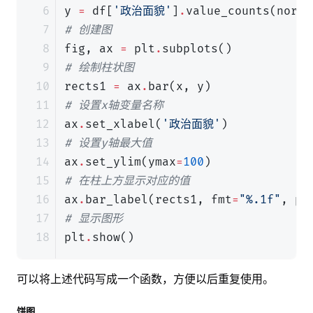
y
=
df
[
'政治面貌'
]
.
value_counts
(
norma
# 创建图
fig
,
ax
=
plt
.
subplots
()
# 绘制柱状图
rects1
=
ax
.
bar
(
x
,
y
)
# 设置x轴变量名称
ax
.
set_xlabel
(
'政治面貌'
)
# 设置y轴最大值
ax
.
set_ylim
(
ymax
=
100
)
# 在柱上方显示对应的值
ax
.
bar_label
(
rects1
,
fmt
=
"
%.1f
"
,
pa
# 显示图形
plt
.
show
()
可以将上述代码写成一个函数，方便以后重复使用。
饼图