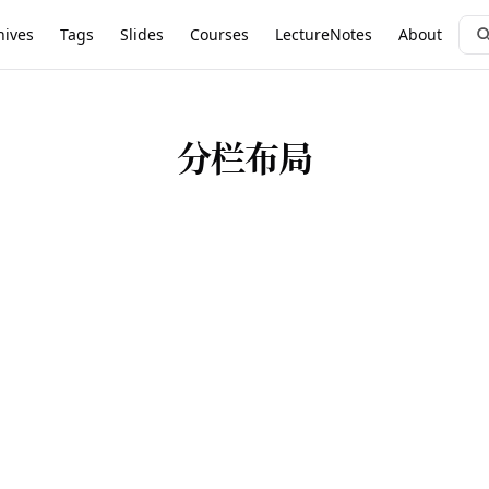
hives
Tags
Slides
Courses
LectureNotes
About
分栏布局