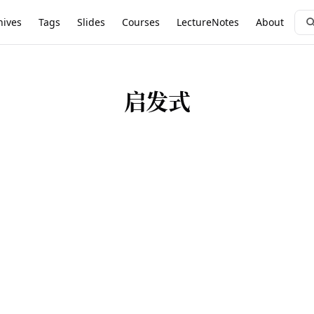
hives
Tags
Slides
Courses
LectureNotes
About
启发式