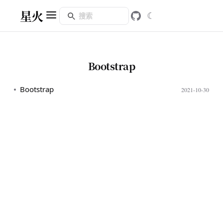
星火
☾
Bootstrap
Bootstrap
2021-10-30